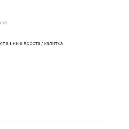
ное
аспашные ворота / калитка