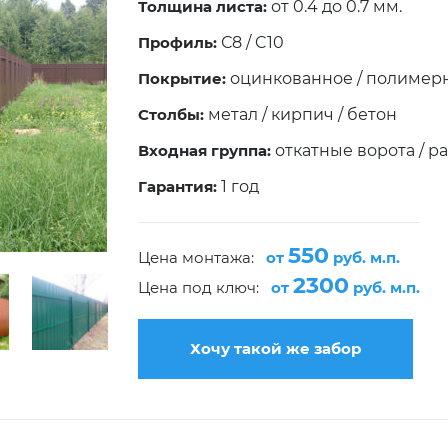
Толщина листа:
от 0.4 до 0.7 мм.
Профиль:
С8 / C10
Покрытие:
оцинкованное / полимер
Столбы:
метал / кирпич / бетон
Входная группа:
откатные ворота / р
Гарантия:
1 год
550
Цена монтажа:
от
руб. м.п.
2300
Цена под ключ:
от
руб. м.п.
Хочу такой же забор