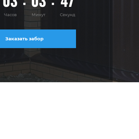
03
03
45
Часов
Минут
Секунд
Заказать забор