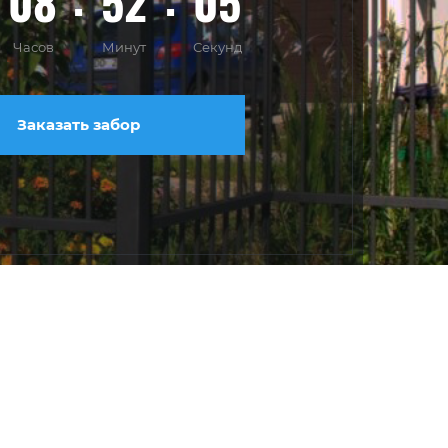
08
52
03
Часов
Минут
Секунд
Заказать забор